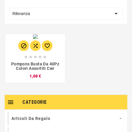

Rilevanza








Pompons Busta Da 40Pz
Colori Assortiti Cwr
1,68 €

CATEGORIE
Articoli Da Regalo
