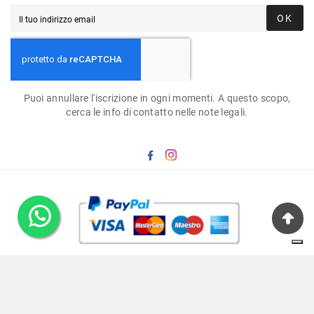
OK
Puoi annullare l'iscrizione in ogni momenti. A questo scopo,
cerca le info di contatto nelle note legali.
© 2023 - XOffice Sora™ S.r.l. - 03039 Sora (Fr) - Via
Costantinopoli, 20/E - P.iva/cod.fiscale : 02275210603